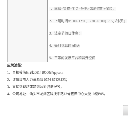
1、底薪+提成+奖金+补贴+带薪假期+保险；
2、上班时间9：00~12:00,13:30~18:00；7.5小时/天；
3、法定节假日休息；
4、每月休息时间6天
5、平等的发展平台和晋升空间
应聘途径：
1、直接投简历到2661419560@qq.com
2、详情致电人力资源部 0754-87128123；
3、直接到现场或是到公司咨询报名；
4、公司地址：汕头市龙湖区科技中路13号嘉泽中心大厦10楼B05。