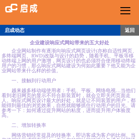
Me
启成动态
返回
企业建设响应式网站带来的五大好处
企业网站制作有逐渐向响应式网页设计(亦称自适性网页、
多终端网页、RWD)改版与设计的趋势，随着手机、平板等移
动终端上网的用户激增，网页设计的也必须符合使用移动终端
用户的习惯，那么响应式网站建设为何如此重要？他又能为企
业网站带来什么样的价值。
一、接触到行动用户
越来越多移动端使用者：手机、平板、网络电视…当他们
看到老旧网页的显示不符合新装置时，就会立即关闭页面走
人。响应式网页设计最大的好处，就是让不同装置的用户，都
能得到最佳的浏览效果，自然就能够抓住行动用户的目光。请
参考一下：如何通过提升网站的粘度，进而提升用户体验度
高。
二、增加转换率
网络营销经常提及的转换率，即访客成为客户的比例。当